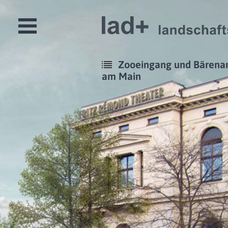
Open
Menu
Zooeingang und Bärenan
am Main