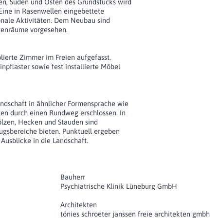
n, Süden und Osten des Grundstücks wird
Eine in Rasenwellen eingebettete
onale Aktivitäten. Dem Neubau sind
tenräume vorgesehen.
lierte Zimmer im Freien aufgefasst.
npflaster sowie fest installierte Möbel
andschaft in ähnlicher Formensprache wie
rten durch einen Rundweg erschlossen. In
hölzen, Hecken und Stauden sind
ugsbereiche bieten. Punktuell ergeben
usblicke in die Landschaft.
Bauherr
Psychiatrische Klinik Lüneburg GmbH
Architekten
tönies schroeter janssen freie architekten gmbh