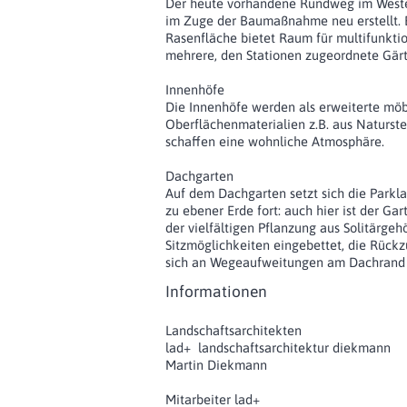
Der heute vorhandene Rundweg im Weste
im Zuge der Baumaßnahme neu erstellt. 
Rasenfläche bietet Raum für multifunkti
mehrere, den Stationen zugeordnete Gär
Innenhöfe
Die Innenhöfe werden als erweiterte möb
Oberflächenmaterialien z.B. aus Naturstei
schaffen eine wohnliche Atmosphäre.
Dachgarten
Auf dem Dachgarten setzt sich die Parkl
zu ebener Erde fort: auch hier ist der Ga
der vielfältigen Pflanzung aus Solitärge
Sitzmöglichkeiten eingebettet, die Rückz
sich an Wegeaufweitungen am Dachrand A
Informationen
Landschaftsarchitekten
lad+ landschaftsarchitektur diekmann
Martin Diekmann
Mitarbeiter lad+