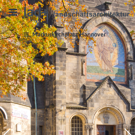
Open
Menu
Markuskirchplatz Hannover